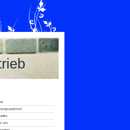
trieb
me
stungsspektrum
uelles
r uns
ozeiten