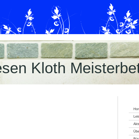
esen Kloth Meisterbe
Ho
Lei
Akt
Übe
Bür