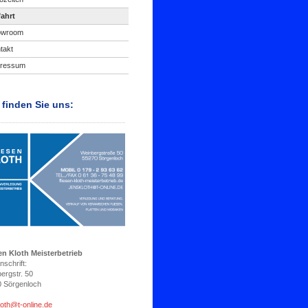
ahrt
owroom
takt
pressum
 finden Sie uns:
en Kloth Meisterbetrieb
nschrift:
ergstr. 50
 Sörgenloch
loth@t-online.de