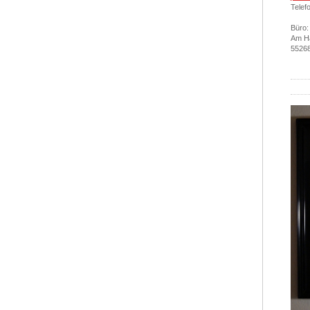
Telef
Büro:
Am H
55268