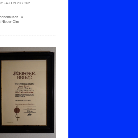
on: +49 179 2936362
ahnenbusch 14
 Nieder-Olm