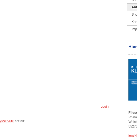
Anf
Sh
Kon
Im
Hier
Login
Flies
Posta
yWebsite
erstellt.
Weinb
55270
jensk